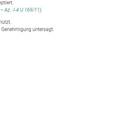
ptiert.
– Az.: I-4 U 169/11).
hützt.
he Genehmigung untersagt.